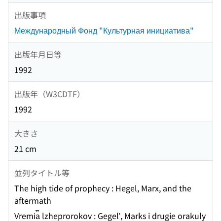
出版事項
Международный Фонд "Культурная инициатива"
出版年月日等
1992
出版年（W3CDTF）
1992
大きさ
21 cm
並列タイトル等
The high tide of prophecy : Hegel, Marx, and the
aftermath
Vremi︠a︡ lzheprorokov : Gegelʹ, Marks i drugie orakuly