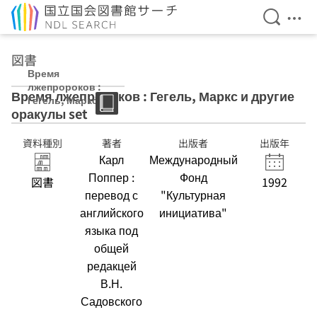
検索を開
メニ
本文へ移動
図書
Время
лжепророков :
Время лжепророков : Гегель, Маркс и другие
Гегель, Маркс и
оракулы set
другие оракулы
set
資料種別
著者
出版者
出版年
Карл
Международный
Поппер :
Фонд
図書
1992
перевод с
"Культурная
английского
инициатива"
языка под
общей
редакцей
В.Н.
Садовского