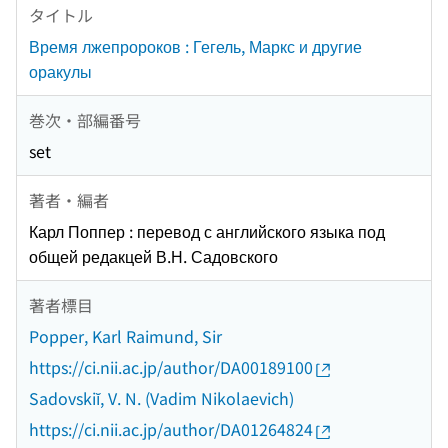
タイトル
Время лжепророков : Гегель, Маркс и другие
оракулы
巻次・部編番号
set
著者・編者
Карл Поппер : перевод с английского языка под
общей редакцей В.Н. Садовского
著者標目
Popper, Karl Raimund, Sir
https://ci.nii.ac.jp/author/DA00189100
Sadovskiĭ, V. N. (Vadim Nikolaevich)
https://ci.nii.ac.jp/author/DA01264824