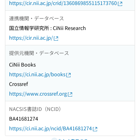
https://cir.nii.ac.jp/crid/1360869855115173760
連携機関・データベース
国立情報学研究所 : CiNii Research
https://cir.nii.ac.jp/
提供元機関・データベース
CiNii Books
https://ci.nii.ac.jp/books
Crossref
https://www.crossref.org
NACSIS書誌ID（NCID）
BA41681274
https://ci.nii.ac.jp/ncid/BA41681274