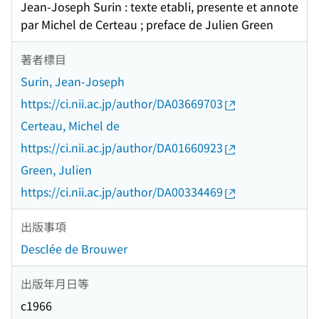
Jean-Joseph Surin : texte etabli, presente et annote
par Michel de Certeau ; preface de Julien Green
著者標目
Surin, Jean-Joseph
https://ci.nii.ac.jp/author/DA03669703
Certeau, Michel de
https://ci.nii.ac.jp/author/DA01660923
Green, Julien
https://ci.nii.ac.jp/author/DA00334469
出版事項
Desclée de Brouwer
出版年月日等
c1966