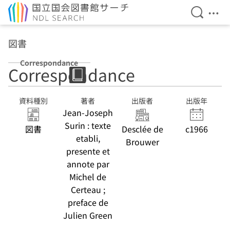
検索を開
メニ
本文へ移動
図書
Correspondance
Correspondance
資料種別
著者
出版者
出版年
Jean-Joseph
Surin : texte
図書
Desclée de
c1966
etabli,
Brouwer
presente et
annote par
Michel de
Certeau ;
preface de
Julien Green