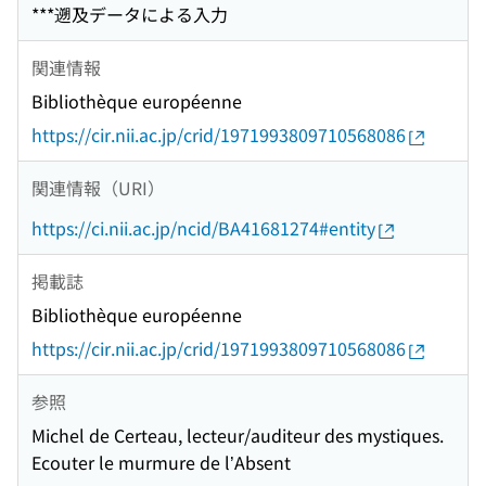
***遡及データによる入力
関連情報
Bibliothèque européenne
https://cir.nii.ac.jp/crid/1971993809710568086
関連情報（URI）
https://ci.nii.ac.jp/ncid/BA41681274#entity
掲載誌
Bibliothèque européenne
https://cir.nii.ac.jp/crid/1971993809710568086
参照
Michel de Certeau, lecteur/auditeur des mystiques.
Ecouter le murmure de l’Absent