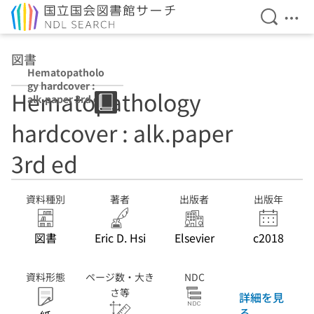
検索を開
メニ
本文へ移動
図書
Hematopatholo
gy hardcover :
Hematopathology
alk.paper 3rd ed
hardcover : alk.paper
3rd ed
資料種別
著者
出版者
出版年
図書
Eric D. Hsi
Elsevier
c2018
資料形態
ページ数・大き
NDC
さ等
詳細を見
る