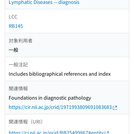
Lymphatic Diseases -- diagnosis
LCC
RB145
対象利用者
一般
一般注記
Includes bibliographical references and index
関連情報
Foundations in diagnostic pathology
https://cir.nii.ac.jp/crid/1971993809691083683
関連情報（URI）
https://ci.nii.ac.jp/ncid/BB25499867#entity