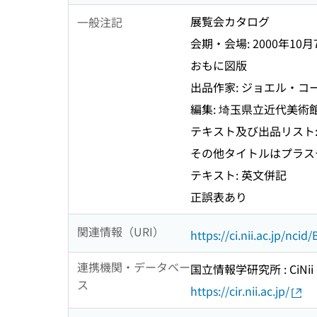
展覧会カタログ
一般注記
会期・会場: 2000年10
おもに図版
出品作家: ジョエル・コー
編集: 埼玉県立近代美術
テキスト及び出品リスト:19×
その他タイトルはプラス
テキスト: 英文併記
正誤表あり
関連情報（URI）
https://ci.nii.ac.jp/nci
連携機関・データベー
国立情報学研究所 : CiNii R
ス
https://cir.nii.ac.jp/