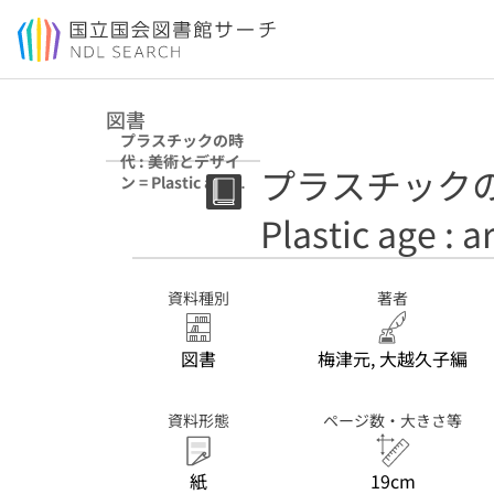
本文へ移動
図書
プラスチックの時
代 : 美術とデザイ
プラスチックの
ン = Plastic age :
art and design
Plastic age : 
資料種別
著者
図書
梅津元, 大越久子編
資料形態
ページ数・大きさ等
紙
19cm