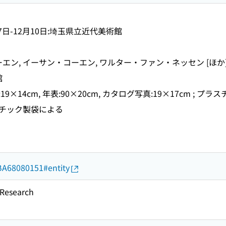
月7日-12月10日:埼玉県立近代美術館
エン, イーサン・コーエン, ワルター・ファン・ネッセン [ほか
館
14cm, 年表:90×20cm, カタログ写真:19×17cm ; プラス
チック製袋による
d/BA68080151#entity
esearch