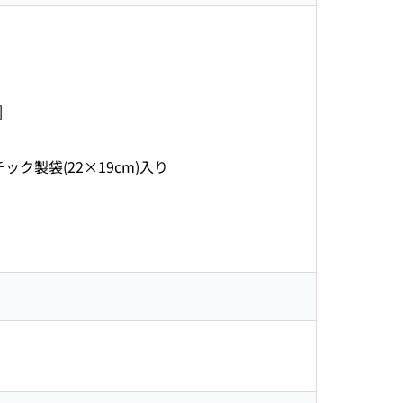
]
チック製袋(22×19cm)入り