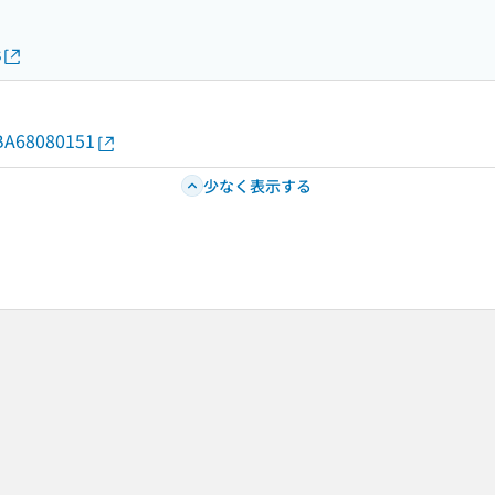
s
d/BA68080151
少なく表示する