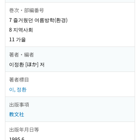
巻次・部編番号
7 즐거웠던 여름방학(환경)
8 지역사회
11 가을
著者・編者
이정환 [ほか] 저
著者標目
이, 정환
出版事項
教文社
出版年月日等
1995.6