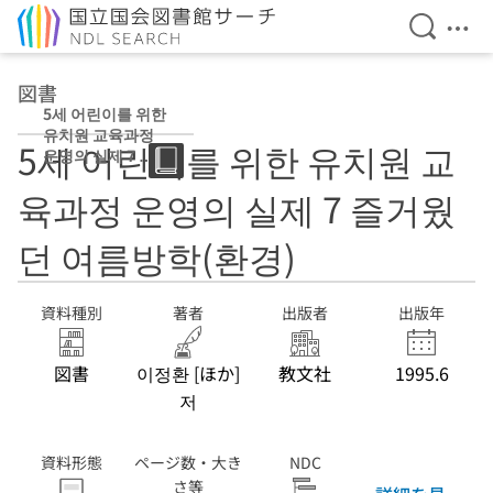
検索を開
メニ
本文へ移動
図書
5세 어린이를 위한
유치원 교육과정
5세 어린이를 위한 유치원 교
운영의 실제 7 즐
거웠던 여름방학
육과정 운영의 실제 7 즐거웠
(환경) 8 지역사회
11 가을
던 여름방학(환경)
資料種別
著者
出版者
出版年
図書
이정환 [ほか]
教文社
1995.6
저
資料形態
ページ数・大き
NDC
さ等