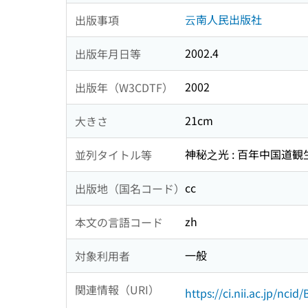
云南人民出版社
出版事項
2002.4
出版年月日等
2002
出版年（W3CDTF）
21cm
大きさ
神秘之光 : 百年中国道
並列タイトル等
cc
出版地（国名コード）
zh
本文の言語コード
一般
対象利用者
関連情報（URI）
https://ci.nii.ac.jp/nci