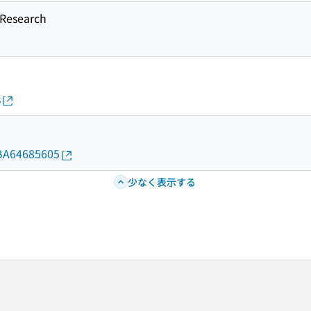
esearch
s
d/BA64685605
少なく表示する