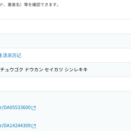
ド、著者名）等を確認できます。
观生活亲历记
ネン チュウゴク ドウカン セイカツ シンレキキ
thor/DA05533600
thor/DA14244309