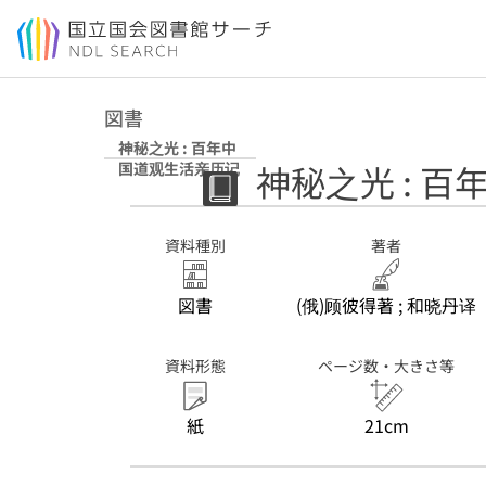
本文へ移動
図書
神秘之光 : 百年中
神秘之光 : 
国道观生活亲历记
資料種別
著者
図書
(俄)顾彼得著 ; 和晓丹译
資料形態
ページ数・大きさ等
紙
21cm