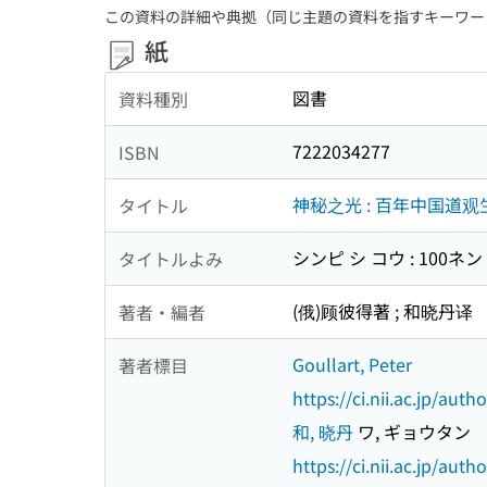
この資料の詳細や典拠（同じ主題の資料を指すキーワー
紙
図書
資料種別
7222034277
ISBN
神秘之光 : 百年中国道
タイトル
シンピ シ コウ : 100
タイトルよみ
(俄)顾彼得著 ; 和晓丹译
著者・編者
Goullart, Peter
著者標目
https://ci.nii.ac.jp/au
和, 晓丹
ワ, ギョウタン
https://ci.nii.ac.jp/au