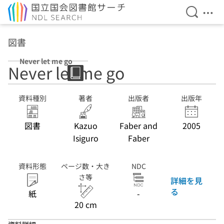
検索を開
メニ
本文へ移動
図書
Never let me go
Never let me go
資料種別
著者
出版者
出版年
図書
Kazuo
Faber and
2005
Isiguro
Faber
資料形態
ページ数・大き
NDC
さ等
詳細を見
る
紙
-
20 cm