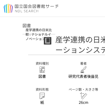
本文へ移動
図書
産学連携の日米比
較 : ナショナルイ
産学連携の日米
ノベーションシス
テム(NIS)の視点
ーションシステ
から
資料種別
著者
図書
研究代表者後藤晃
資料形態
ページ数・大きさ等
紙
26cm