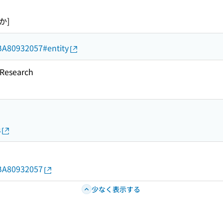
か]
d/BA80932057#entity
esearch
s
d/BA80932057
少なく表示する