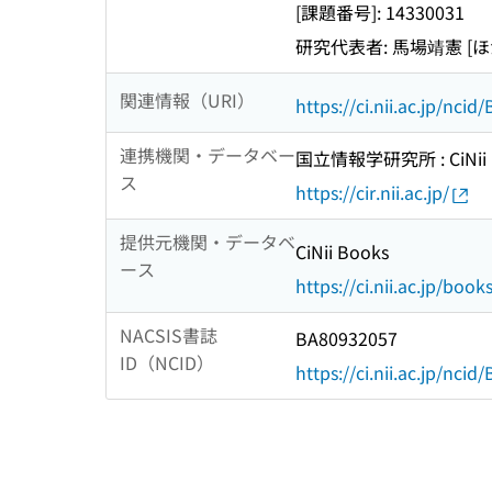
[課題番号]: 14330031
研究代表者: 馬場靖憲 [ほ
関連情報（URI）
https://ci.nii.ac.jp/nci
連携機関・データベー
国立情報学研究所 : CiNii R
ス
https://cir.nii.ac.jp/
提供元機関・データベ
CiNii Books
ース
https://ci.nii.ac.jp/book
NACSIS書誌
BA80932057
ID（NCID）
https://ci.nii.ac.jp/nci