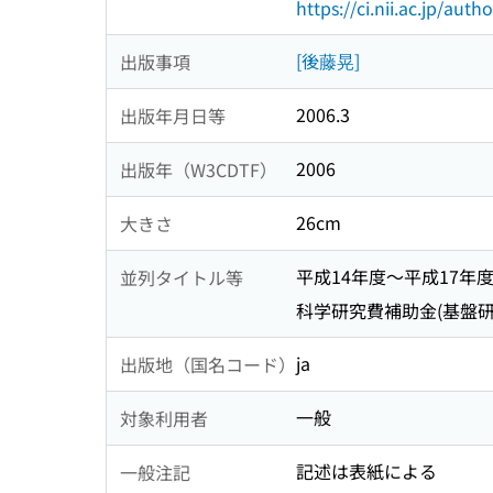
https://ci.nii.ac.jp/au
[後藤晃]
出版事項
2006.3
出版年月日等
2006
出版年（W3CDTF）
26cm
大きさ
平成14年度〜平成17年
並列タイトル等
科学研究費補助金(基盤研
ja
出版地（国名コード）
一般
対象利用者
記述は表紙による
一般注記