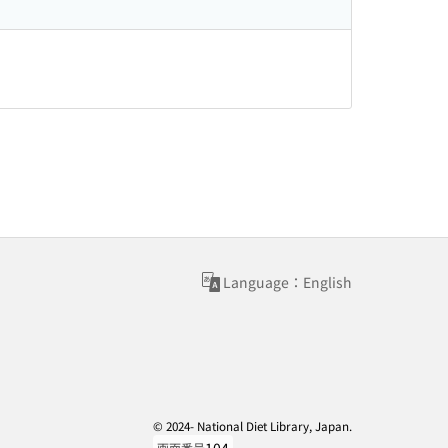
Language：English
© 2024- National Diet Library, Japan.
画面番号