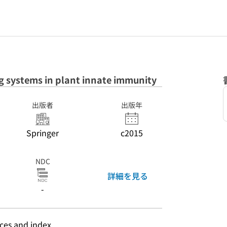
g systems in plant innate immunity
出版者
出版年
Springer
c2015
NDC
詳細を見る
-
nces and index