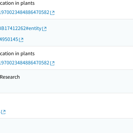
ation in plants
rid/1970023484886470582
d/BB17412262#entity
14950145
ation in plants
rid/1970023484886470582
esearch
s