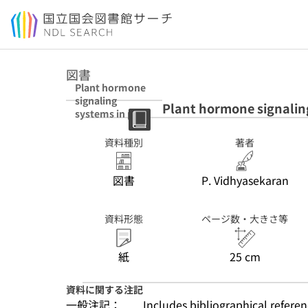
本文へ移動
図書
Plant hormone
signaling
Plant hormone signalin
systems in plant
innate
immunity
資料種別
著者
図書
P. Vidhyasekaran
資料形態
ページ数・大きさ等
紙
25 cm
資料に関する注記
一般注記：
Includes bibliographical refere