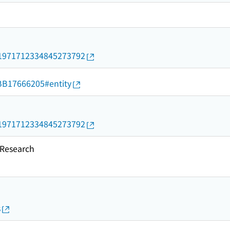
rid/1971712334845273792
d/BB17666205#entity
rid/1971712334845273792
esearch
s