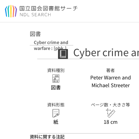
本文へ移動
図書
Cyber crime and
Cyber crime an
warfare : [pbk.]
資料種別
著者
Peter Warren and
Michael Streeter
図書
資料形態
ページ数・大きさ等
紙
18 cm
資料に関する注記