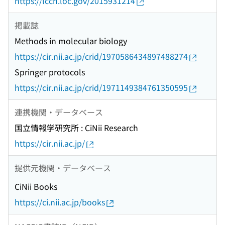
https://lccn.loc.gov/2015931214
掲載誌
Methods in molecular biology
https://cir.nii.ac.jp/crid/1970586434897488274
Springer protocols
https://cir.nii.ac.jp/crid/1971149384761350595
連携機関・データベース
国立情報学研究所 : CiNii Research
https://cir.nii.ac.jp/
提供元機関・データベース
CiNii Books
https://ci.nii.ac.jp/books