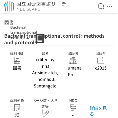
検索を開
メニ
本文へ移動
図書
Bacterial
transcriptional
Bacterial transcriptional control : methods
control :
and protocols
methods and
protocols
資料種別
著者
出版者
出版年
edited by
Irina
図書
Humana
c2015
Artsimovitch,
Press
Thomas J.
Santangelo
資料形態
ページ数・大き
NDC
さ等
詳細を見
る
紙
-