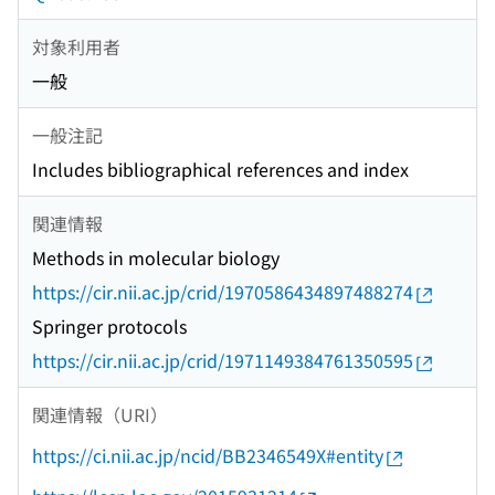
対象利用者
一般
一般注記
Includes bibliographical references and index
関連情報
Methods in molecular biology
https://cir.nii.ac.jp/crid/1970586434897488274
Springer protocols
https://cir.nii.ac.jp/crid/1971149384761350595
関連情報（URI）
https://ci.nii.ac.jp/ncid/BB2346549X#entity