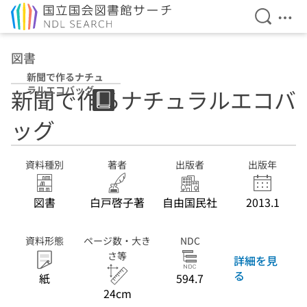
検索を開
メニ
本文へ移動
図書
新聞で作るナチュ
ラルエコバッグ
新聞で作るナチュラルエコバ
ッグ
資料種別
著者
出版者
出版年
図書
白戸啓子著
自由国民社
2013.1
資料形態
ページ数・大き
NDC
さ等
詳細を見
る
紙
594.7
24cm