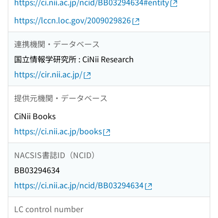
https://ci.nii.ac.jp/ncid/BB03294634#entity
https://lccn.loc.gov/2009029826
連携機関・データベース
国立情報学研究所 : CiNii Research
https://cir.nii.ac.jp/
提供元機関・データベース
CiNii Books
https://ci.nii.ac.jp/books
NACSIS書誌ID（NCID）
BB03294634
https://ci.nii.ac.jp/ncid/BB03294634
LC control number