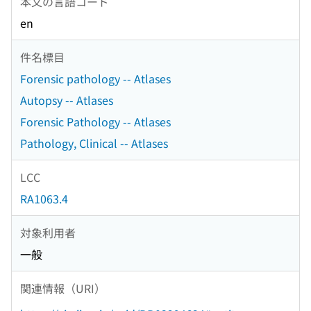
本文の言語コード
en
件名標目
Forensic pathology -- Atlases
Autopsy -- Atlases
Forensic Pathology -- Atlases
Pathology, Clinical -- Atlases
LCC
RA1063.4
対象利用者
一般
関連情報（URI）