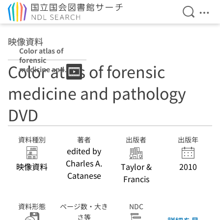
検索を開
メニ
本文へ移動
映像資料
Color atlas of
forensic
Color atlas of forensic
medicine and
pathology DVD
medicine and pathology
DVD
資料種別
著者
出版者
出版年
edited by
Charles A.
映像資料
Taylor &
2010
Catanese
Francis
資料形態
ページ数・大き
NDC
さ等