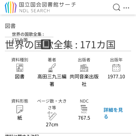
検索を開
メニ
本文へ移動
図書
世界の国歌全集 :
171カ国
世界の国歌全集 : 171カ国
資料種別
著者
出版者
出版年
図書
高田三九三編
共同音楽出版
1977.10
著
社
資料形態
ページ数・大き
NDC
さ等
詳細を見
る
紙
767.5
27cm