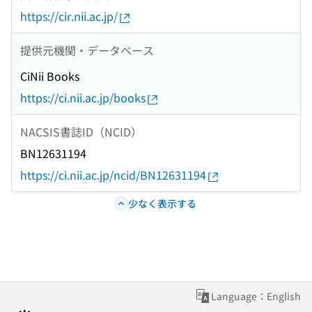
https://cir.nii.ac.jp/
提供元機関・データベース
CiNii Books
https://ci.nii.ac.jp/books
NACSIS書誌ID（NCID）
BN12631194
https://ci.nii.ac.jp/ncid/BN12631194
少なく表示する
Language：English