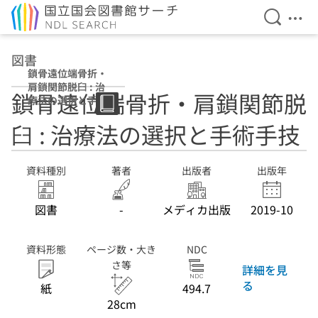
検索を開
メニ
本文へ移動
図書
鎖骨遠位端骨折・
肩鎖関節脱臼 : 治
鎖骨遠位端骨折・肩鎖関節脱
療法の選択と手術
手技
臼 : 治療法の選択と手術手技
資料種別
著者
出版者
出版年
図書
-
メディカ出版
2019-10
資料形態
ページ数・大き
NDC
さ等
詳細を見
る
紙
494.7
28cm