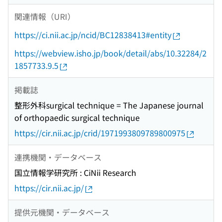
関連情報（URI）
https://ci.nii.ac.jp/ncid/BC12838413#entity
https://webview.isho.jp/book/detail/abs/10.32284/2
1857733.9.5
掲載誌
整形外科surgical technique = The Japanese journal
of orthopaedic surgical technique
https://cir.nii.ac.jp/crid/1971993809789800975
連携機関・データベース
国立情報学研究所 : CiNii Research
https://cir.nii.ac.jp/
提供元機関・データベース