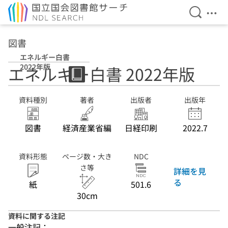
検索を開
メニ
本文へ移動
図書
エネルギー白書
2022年版
エネルギー白書 2022年版
資料種別
著者
出版者
出版年
図書
経済産業省編
日経印刷
2022.7
資料形態
ページ数・大き
NDC
さ等
詳細を見
る
紙
501.6
30cm
資料に関する注記
一般注記：