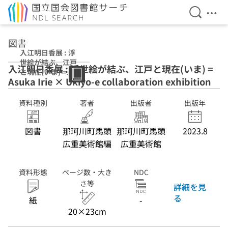
検索を開
メニ
本文へ移動
図書
入江明日香展 : 浮
世絵が結ぶ、江戸
入江明日香展 : 浮世絵が結ぶ、江戸と現在(いま) =
と現在(いま) =
Asuka Irie × Ukiyo-e collaboration exhibition
Asuka Irie ×
Ukiyo-e
collaboration
資料種別
著者
出版者
出版年
exhibition
図書
那珂川町馬頭
那珂川町馬頭
2023.8
広重美術館編
広重美術館
資料形態
ページ数・大き
NDC
さ等
詳細を見
る
紙
-
20×23cm