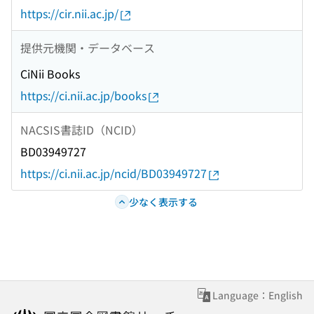
https://cir.nii.ac.jp/
提供元機関・データベース
CiNii Books
https://ci.nii.ac.jp/books
NACSIS書誌ID（NCID）
BD03949727
https://ci.nii.ac.jp/ncid/BD03949727
少なく表示する
Language：English