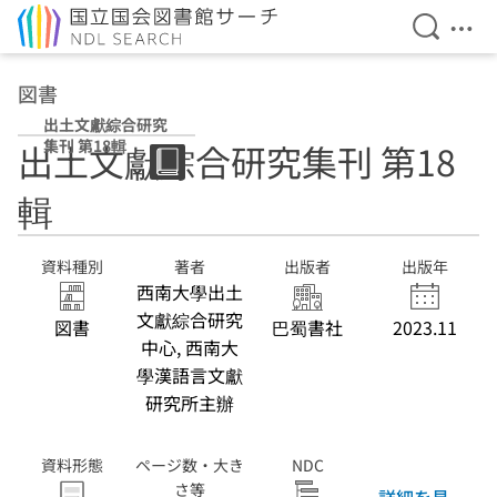
検索を開
メニ
本文へ移動
図書
出土文獻綜合研究
集刊 第18輯
出土文獻綜合研究集刊 第18
輯
資料種別
著者
出版者
出版年
西南大學出土
文獻綜合研究
図書
巴蜀書社
2023.11
中心, 西南大
學漢語言文獻
研究所主辦
資料形態
ページ数・大き
NDC
さ等
詳細を見