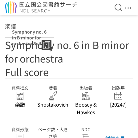
検索を開
メニ
本文へ移動
楽譜
Symphony no. 6
in B minor for
Symphony no. 6 in B minor
orchestra Full
score
for orchestra
Full score
資料種別
著者
出版者
出版年
楽譜
Shostakovich
Boosey &
[2024?]
Hawkes
資料形態
ページ数・大き
NDC
さ等