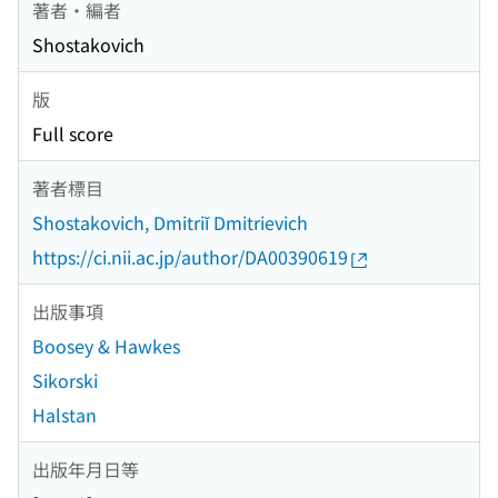
著者・編者
Shostakovich
版
Full score
著者標目
Shostakovich, Dmitriĭ Dmitrievich
https://ci.nii.ac.jp/author/DA00390619
出版事項
Boosey & Hawkes
Sikorski
Halstan
出版年月日等