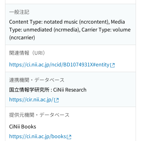
一般注記
Content Type: notated music (ncrcontent), Media
Type: unmediated (ncrmedia), Carrier Type: volume
(ncrcarrier)
関連情報（URI）
https://ci.nii.ac.jp/ncid/BD1074931X#entity
連携機関・データベース
国立情報学研究所 : CiNii Research
https://cir.nii.ac.jp/
提供元機関・データベース
CiNii Books
https://ci.nii.ac.jp/books