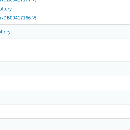
allery
thor/DB00417166
llery