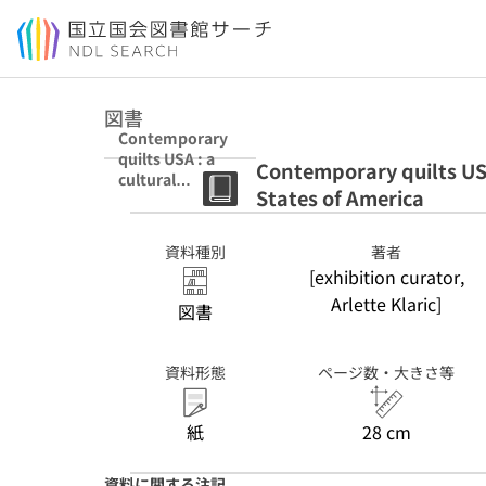
本文へ移動
図書
Contemporary
quilts USA : a
Contemporary quilts USA
cultural
States of America
presentation of
the United
States of
資料種別
著者
America
[exhibition curator,
Arlette Klaric]
図書
資料形態
ページ数・大きさ等
紙
28 cm
資料に関する注記