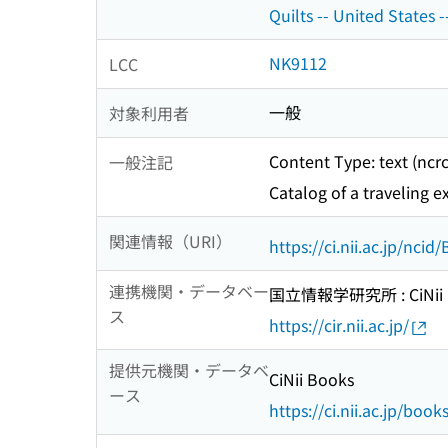
Quilts -- United States -
NK9112
LCC
一般
対象利用者
Content Type: text (ncr
一般注記
Catalog of a traveling e
関連情報（URI）
https://ci.nii.ac.jp/nci
連携機関・データベー
国立情報学研究所 : CiNii R
ス
https://cir.nii.ac.jp/
提供元機関・データベ
CiNii Books
ース
https://ci.nii.ac.jp/book