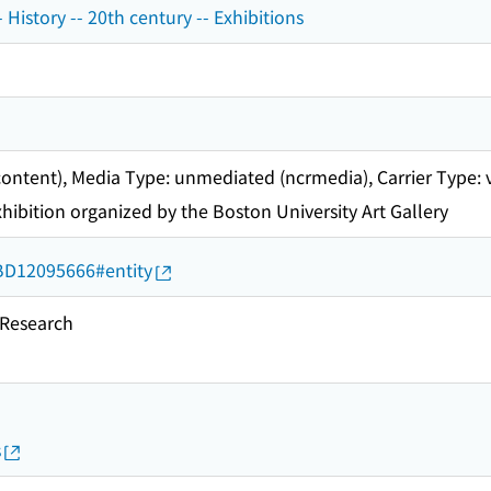
- History -- 20th century -- Exhibitions
content), Media Type: unmediated (ncrmedia), Carrier Type: 
xhibition organized by the Boston University Art Gallery
d/BD12095666#entity
esearch
s