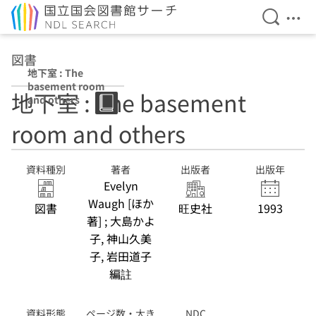
検索を開
メニ
本文へ移動
図書
地下室 : The
basement room
地下室 : The basement
and others
room and others
資料種別
著者
出版者
出版年
Evelyn
Waugh [ほか
図書
旺史社
1993
著] ; 大島かよ
子, 神山久美
子, 岩田道子
編註
資料形態
ページ数・大き
NDC