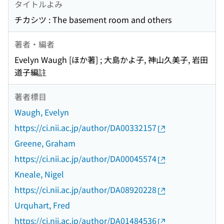
タイトルよみ
チカシツ : The basement room and others
著者・編者
Evelyn Waugh [ほか著] ; 大島かよ子, 神山久美子, 岩田
道子編註
著者標目
Waugh, Evelyn
https://ci.nii.ac.jp/author/DA00332157
Greene, Graham
https://ci.nii.ac.jp/author/DA00045574
Kneale, Nigel
https://ci.nii.ac.jp/author/DA08920228
Urquhart, Fred
https://ci.nii.ac.jp/author/DA01484536