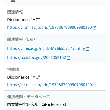
関連情報
Diccionarios "MC"
https://cir.nii.ac.jp/crid/1970867909907980190
関連情報（URI）
https://ci.nii.ac.jp/ncid/BA76635717#entity
https://lccn.loc.gov/2001352152
掲載誌
Diccionarios "MC"
https://cir.nii.ac.jp/crid/1970867909907980190
連携機関・データベース
国立情報学研究所 : CiNii Research