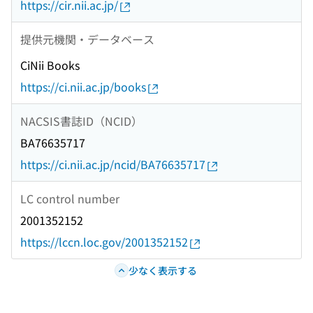
https://cir.nii.ac.jp/
提供元機関・データベース
CiNii Books
https://ci.nii.ac.jp/books
NACSIS書誌ID（NCID）
BA76635717
https://ci.nii.ac.jp/ncid/BA76635717
LC control number
2001352152
https://lccn.loc.gov/2001352152
少なく表示する