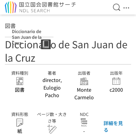
検索を開
メニ
本文へ移動
図書
Diccionario de
San Juan de la
Diccionario de San Juan de
Cruz
la Cruz
資料種別
著者
出版者
出版年
director,
Eulogio
図書
Monte
c2000
Pacho
Carmelo
資料形態
ページ数・大き
NDC
さ等
詳細を見
る
紙
-