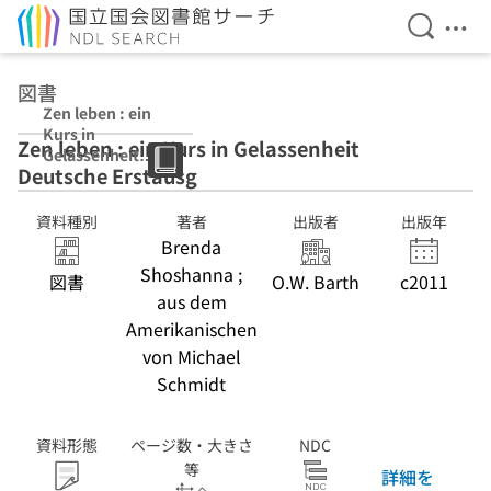
検索を開
メニ
本文へ移動
図書
Zen leben : ein
Kurs in
Zen leben : ein Kurs in Gelassenheit
Gelassenheit
Deutsche Erstausg
Deutsche
Erstausg
資料種別
著者
出版者
出版年
Brenda
Shoshanna ;
図書
O.W. Barth
c2011
aus dem
Amerikanischen
von Michael
Schmidt
資料形態
ページ数・大きさ
NDC
等
詳細を