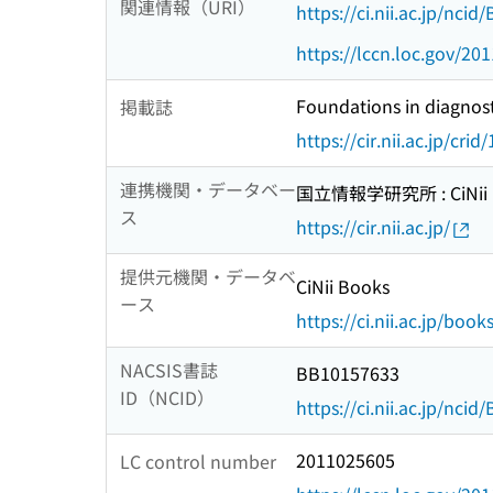
関連情報（URI）
https://ci.nii.ac.jp/nci
https://lccn.loc.gov/20
Foundations in diagnos
掲載誌
https://cir.nii.ac.jp/c
連携機関・データベー
国立情報学研究所 : CiNii R
ス
https://cir.nii.ac.jp/
提供元機関・データベ
CiNii Books
ース
https://ci.nii.ac.jp/book
NACSIS書誌
BB10157633
ID（NCID）
https://ci.nii.ac.jp/nci
2011025605
LC control number