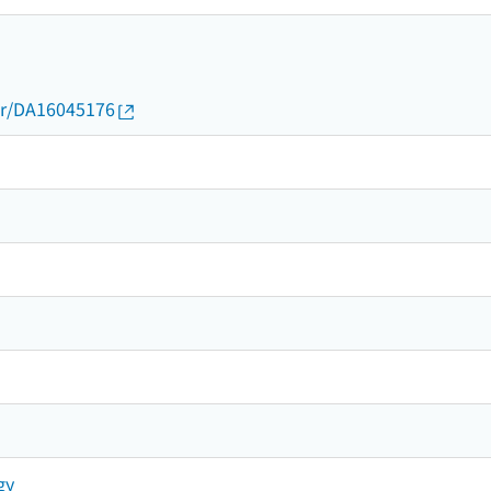
thor/DA16045176
gy