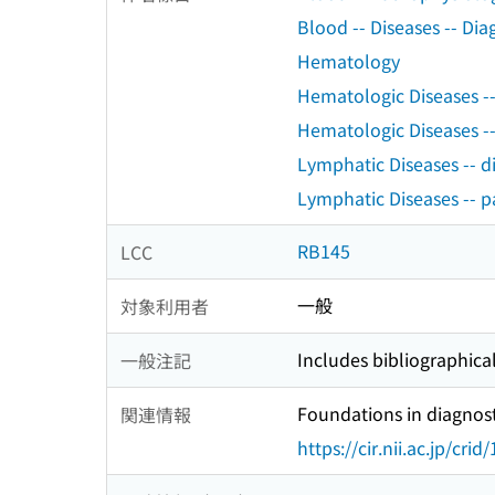
Blood -- Diseases -- Dia
Hematology
Hematologic Diseases -
Hematologic Diseases --
Lymphatic Diseases -- d
Lymphatic Diseases -- 
RB145
LCC
一般
対象利用者
Includes bibliographica
一般注記
Foundations in diagnos
関連情報
https://cir.nii.ac.jp/c