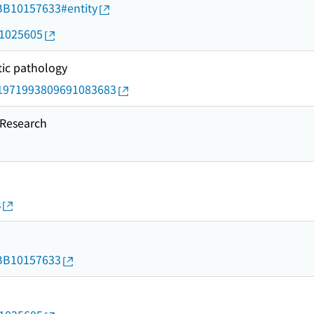
d/BB10157633#entity
11025605
tic pathology
rid/1971993809691083683
esearch
s
d/BB10157633