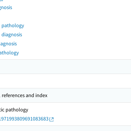
gnosis
- pathology
 diagnosis
iagnosis
pathology
l references and index
tic pathology
rid/1971993809691083683