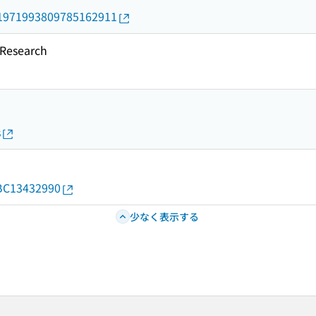
rid/1971993809785162911
esearch
s
d/BC13432990
少なく表示する