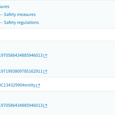
sures
-- Safety measures
-- Safety regulations
rid/1970586434885946013
rid/1971993809785162911
d/BC13432990#entity
rid/1970586434885946013