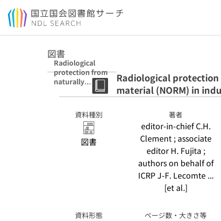
本文へ移動
図書
Radiological
protection from
Radiological protection
naturally
material (NORM) in indu
occurring
radioactive
material (NORM)
資料種別
著者
in industrial
editor-in-chief C.H.
processes
Clement ; associate
図書
editor H. Fujita ;
authors on behalf of
ICRP J-F. Lecomte ...
[et al.]
資料形態
ページ数・大きさ等