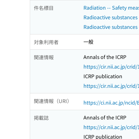
Radiation -- Safety mea
件名標目
Radioactive substances 
Radioactive substances 
一般
対象利用者
Annals of the ICRP
関連情報
https://cir.nii.ac.jp/c
ICRP publication
https://cir.nii.ac.jp/c
関連情報（URI）
https://ci.nii.ac.jp/nci
Annals of the ICRP
掲載誌
https://cir.nii.ac.jp/c
ICRP publication