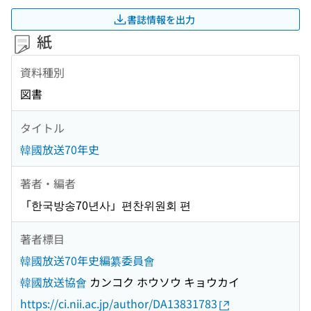
書誌情報を出力
紙
資料種別
図書
タイトル
韓國放送70年史
著者・編者
「한국방송70년사」편찬위원회 편
著者標目
韓國放送70年史編纂委員會
韓國放送協會
カンコク ホウソウ キョウカイ
https://ci.nii.ac.jp/author/DA13831783