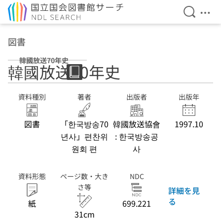
検索を開
メニ
本文へ移動
図書
韓國放送70年史
韓國放送70年史
資料種別
著者
出版者
出版年
図書
「한국방송70
韓國放送協會
1997.10
년사」편찬위
: 한국방송공
원회 편
사
資料形態
ページ数・大き
NDC
さ等
詳細を見
る
紙
699.221
31cm