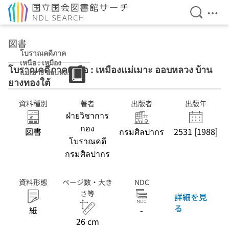
検索を開
メニ
本文へ移動
図書
โบราณคดีภาค
เหนือ : เหมือง
โบราณคดีภาคเหนือ : เหมืองแม่เมาะ ออบหลวง บ้าน
แม่เมาะ ออบหลวง
ยางทองใต้
บ้านยางทองใต้
資料種別
著者
出版者
出版年
ฝ่ายวิชาการ
กอง
図書
กรมศิลปากร
2531 [1988]
โบราณคดี
กรมศิลปากร
資料形態
ページ数・大き
NDC
さ等
詳細を見
る
紙
-
26 cm