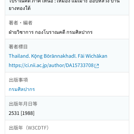
โบราณคดี ภาค เหนือ : เหมือง แม่เมาะ ออบหลวง บ้าน
ยางทองใต้
著者・編者
ฝ่ายวิชาการ กองโบราณคดี กรมศิลปากร
著者標目
Thailand. Kǭng Bōrānnakhadī. Fāi Wichākan
https://ci.nii.ac.jp/author/DA15733708
出版事項
กรมศิลปากร
出版年月日等
2531 [1988]
出版年（W3CDTF）