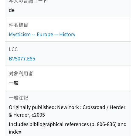
本文の言語コード
de
件名標目
Mysticism -- Europe -- History
LCC
BV5077.E85
対象利用者
一般
一般注記
Originally published: New York : Crossroad / Herder
& Herder, c2005
Includes bibliographical references (p. 806-836) and
index