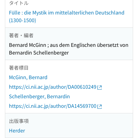
タイトル
Fülle : die Mystik im mittelalterlichen Deutschland
(1300-1500)
著者・編者
Bernard McGinn ; aus dem Englischen übersetzt von
Bernardin Schellenberger
著者標目
McGinn, Bernard
https://ci.nii.ac.jp/author/DA00610249
Schellenberger, Bernardin
https://ci.nii.ac.jp/author/DA14569700
出版事項
Herder