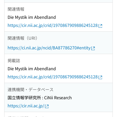
関連情報
Die Mystik im Abendland
https://cir.nii.ac.jp/crid/1970867909886245128
関連情報（URI）
https://ci.nii.ac.jp/ncid/BA87786270#entity
掲載誌
Die Mystik im Abendland
https://cir.nii.ac.jp/crid/1970867909886245128
連携機関・データベース
国立情報学研究所 : CiNii Research
https://cir.nii.ac.jp/