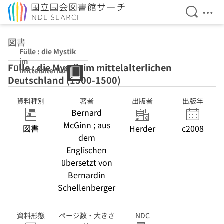
検索を開
メニ
本文へ移動
図書
Fülle : die Mystik
im
Fülle : die Mystik im mittelalterlichen
mittelalterliche
Deutschland (1300-1500)
n Deutschland
(1300-1500)
資料種別
著者
出版者
出版年
Bernard
McGinn ; aus
図書
Herder
c2008
dem
Englischen
übersetzt von
Bernardin
Schellenberger
資料形態
ページ数・大きさ
NDC