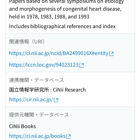
Papers based on several symposiums on etiology
and morphogenesis of congenital heart disease,
held in 1978, 1983, 1988, and 1993
Includes bibliographical references and index
関連情報（URI）
https://ci.nii.ac.jp/ncid/BA2499016X#entity
https://lccn.loc.gov/94023123
連携機関・データベース
国立情報学研究所 : CiNii Research
https://cir.nii.ac.jp/
提供元機関・データベース
CiNii Books
https://ci.nii.ac.jp/books