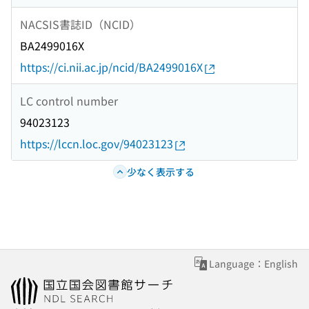
NACSIS書誌ID（NCID）
BA2499016X
https://ci.nii.ac.jp/ncid/BA2499016X
LC control number
94023123
https://lccn.loc.gov/94023123
少なく表示する
Language：English