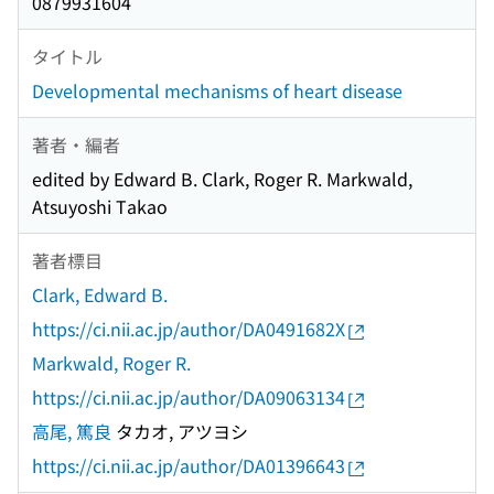
0879931604
タイトル
Developmental mechanisms of heart disease
著者・編者
edited by Edward B. Clark, Roger R. Markwald,
Atsuyoshi Takao
著者標目
Clark, Edward B.
https://ci.nii.ac.jp/author/DA0491682X
Markwald, Roger R.
https://ci.nii.ac.jp/author/DA09063134
高尾, 篤良
タカオ, アツヨシ
https://ci.nii.ac.jp/author/DA01396643