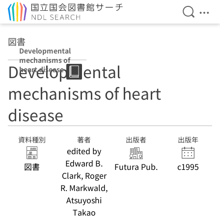
検索を開
メニ
本文へ移動
図書
Developmental
mechanisms of
Developmental
heart disease
mechanisms of heart
disease
資料種別
著者
出版者
出版年
edited by
Edward B.
図書
Futura Pub.
c1995
Clark, Roger
R. Markwald,
Atsuyoshi
Takao