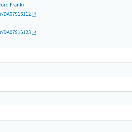
fford Frank)
thor/DA07916112
thor/DA07916123