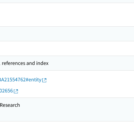
l references and index
d/BA21554762#entity
002656
esearch