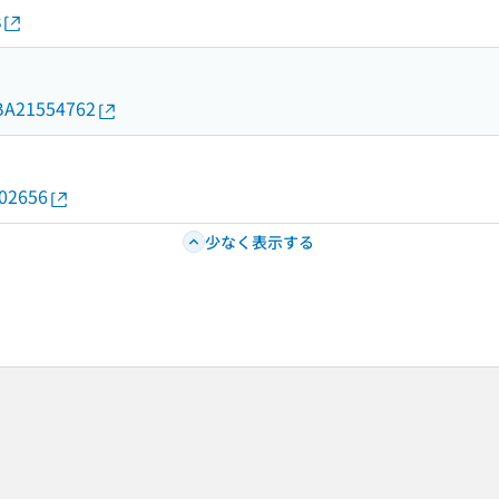
s
d/BA21554762
002656
少なく表示する