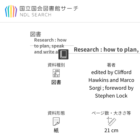
本文へ移動
図書
Research : how
to plan, speak
Research : how to plan, 
and write about
it : G.W. : pbk :
U.S. : pbk
資料種別
著者
edited by Clifford
Hawkins and Marco
図書
Sorgi ; foreword by
Stephen Lock
資料形態
ページ数・大きさ等
紙
21 cm