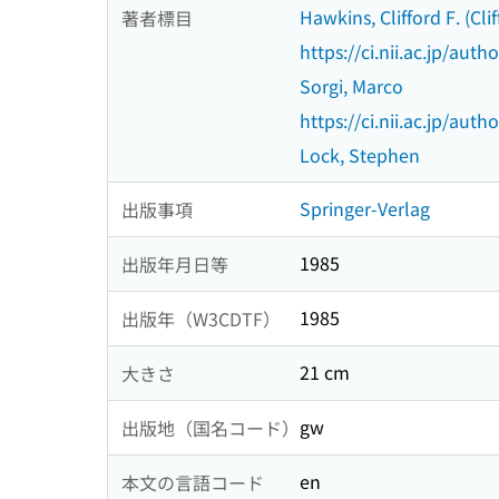
Hawkins, Clifford F. (Cli
著者標目
https://ci.nii.ac.jp/au
Sorgi, Marco
https://ci.nii.ac.jp/au
Lock, Stephen
Springer-Verlag
出版事項
1985
出版年月日等
1985
出版年（W3CDTF）
21 cm
大きさ
gw
出版地（国名コード）
en
本文の言語コード