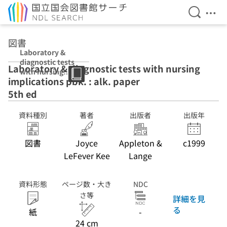
検索を開
メニ
本文へ移動
図書
Laboratory &
diagnostic tests
Laboratory & diagnostic tests with nursing
with nursing
implications pbk. : alk. paper
implications
pbk. : alk. paper
5th ed
5th ed
資料種別
著者
出版者
出版年
図書
Joyce
Appleton &
c1999
LeFever Kee
Lange
資料形態
ページ数・大き
NDC
さ等
詳細を見
る
紙
-
24 cm