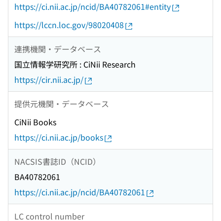
https://ci.nii.ac.jp/ncid/BA40782061#entity
https://lccn.loc.gov/98020408
連携機関・データベース
国立情報学研究所 : CiNii Research
https://cir.nii.ac.jp/
提供元機関・データベース
CiNii Books
https://ci.nii.ac.jp/books
NACSIS書誌ID（NCID）
BA40782061
https://ci.nii.ac.jp/ncid/BA40782061
LC control number