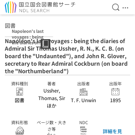
検索を開
メニ
本文へ移動
図書
Napoleon's last
voyages : being
Napoleon's last voyages : being the diaries of
the diaries of
Admiral Sir Thomas Ussher, R. N., K. C. B. (on
Admiral Sir
Thomas Ussher,
board the "Undaunted"), and John R. Glover,
R. N., K. C. B.
secretary to Rear Admiral Cockburn (on board
(on board the
the "Northumberland")
"Undaunted"),
and John R.
Glover,
資料種別
著者
出版者
出版年
secretary to
Ussher,
Rear Admiral
Thomas, Sir
図書
T. F. Unwin
1895
Cockburn (on
ほか
board the
"Northumberla
nd")
資料形態
ページ数・大き
NDC
さ等
詳細を見