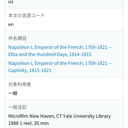
us
本文の言語コード
en
件名標目
Napoléon I, Emperor of the French, 1769-1821 --
Elba and the Hundred Days, 1814-1815
Napoléon I, Emperor of the French, 1769-1821 --
Captivity, 1815-1821
対象利用者
一般
一般注記
Microfilm New Haven, CT Yale University Library
1988 1 reel. 35 mm