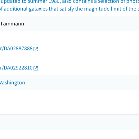
, updated to summer 1980, also contains a selection of photo
 of additional galaxies that satisfy the magnitude limit of the 
A. Tammann
thor/DA02887888
thor/DA02922810
 Washington