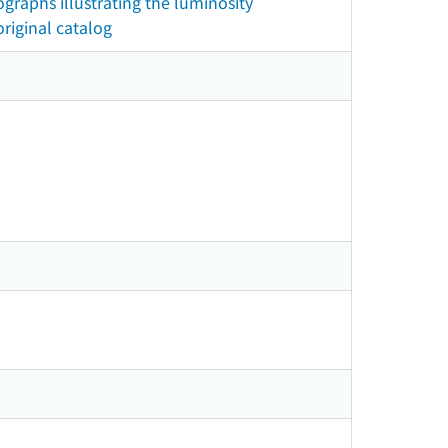
graphs illustrating the luminosity
original catalog