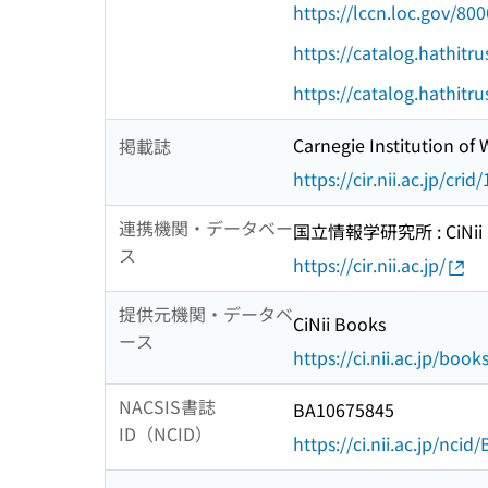
https://lccn.loc.gov/80
https://catalog.hathitr
https://catalog.hathitr
Carnegie Institution of
掲載誌
https://cir.nii.ac.jp/c
連携機関・データベー
国立情報学研究所 : CiNii R
ス
https://cir.nii.ac.jp/
提供元機関・データベ
CiNii Books
ース
https://ci.nii.ac.jp/book
NACSIS書誌
BA10675845
ID（NCID）
https://ci.nii.ac.jp/nci