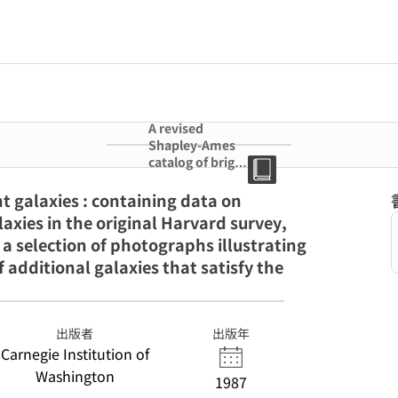
A revised
Shapley-Ames
catalog of bright
galaxies :
containing data
t galaxies : containing data on
on magnitudes,
axies in the original Harvard survey,
types, and
a selection of photographs illustrating
redshifts for
galaxies in the
of additional galaxies that satisfy the
original Harvard
survey, updated
to summer
1980, also
出版者
出版年
contains a
Carnegie Institution of
selection of
Washington
1987
photographs
illustrating the