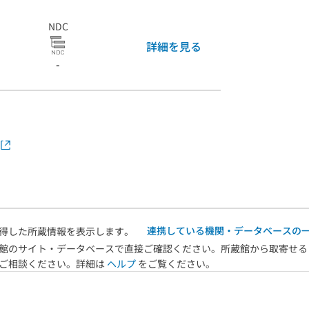
luminosity
classification
NDC
and a list of
詳細を見る
additional
-
galaxies that
satisfy the
magnitude limit
of the original
catalog
連携している機関・データベースの
得した所蔵情報を表示します。
館のサイト・データベースで直接ご確認ください。所蔵館から取寄せる
へご相談ください。詳細は
ヘルプ
をご覧ください。