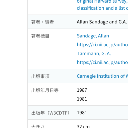
original Harvard survey
classification and a list
Allan Sandage and G.
著者・編者
Sandage, Allan
著者標目
https://ci.nii.ac.jp/au
Tammann, G. A.
https://ci.nii.ac.jp/au
Carnegie Institution of
出版事項
1987
出版年月日等
1981
1981
出版年（W3CDTF）
32 cm
大きさ