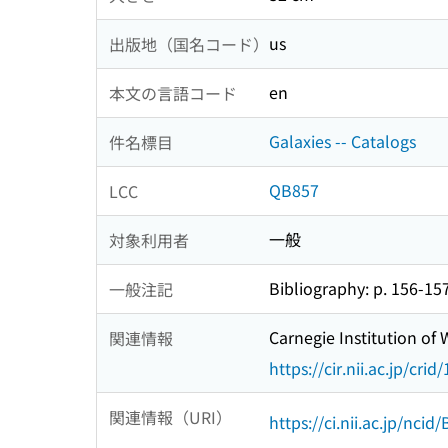
us
出版地（国名コード）
en
本文の言語コード
Galaxies -- Catalogs
件名標目
QB857
LCC
一般
対象利用者
Bibliography: p. 156-15
一般注記
Carnegie Institution of
関連情報
https://cir.nii.ac.jp/c
関連情報（URI）
https://ci.nii.ac.jp/nci