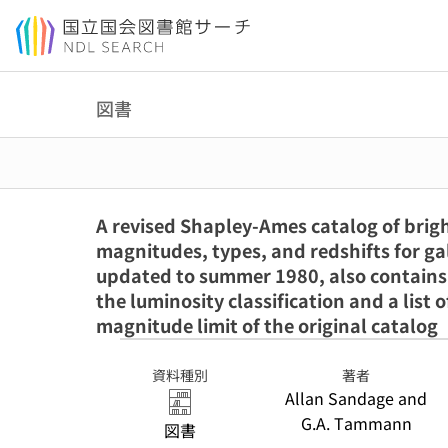
本文へ移動
図書
A revised Shapley-Ames catalog of brigh
magnitudes, types, and redshifts for gal
updated to summer 1980, also contains 
the luminosity classification and a list 
magnitude limit of the original catalog
資料種別
著者
Allan Sandage and
G.A. Tammann
図書