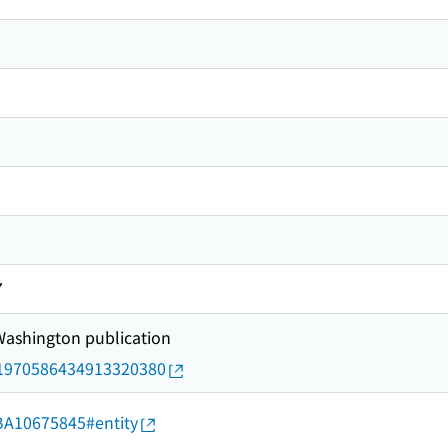
7
 Washington publication
rid/1970586434913320380
d/BA10675845#entity