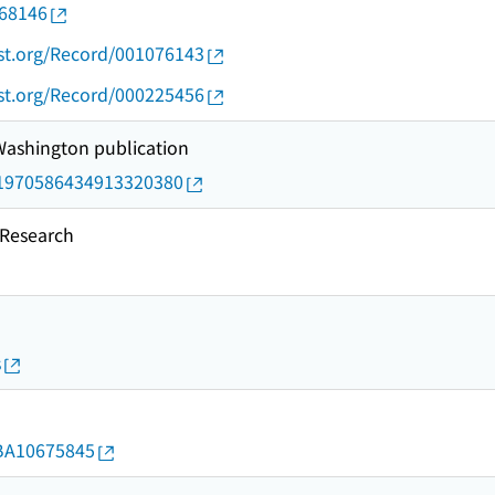
068146
ust.org/Record/001076143
ust.org/Record/000225456
 Washington publication
rid/1970586434913320380
esearch
s
d/BA10675845