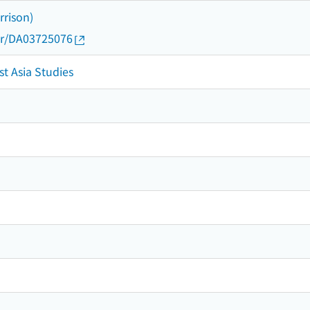
rrison)
thor/DA03725076
st Asia Studies
1