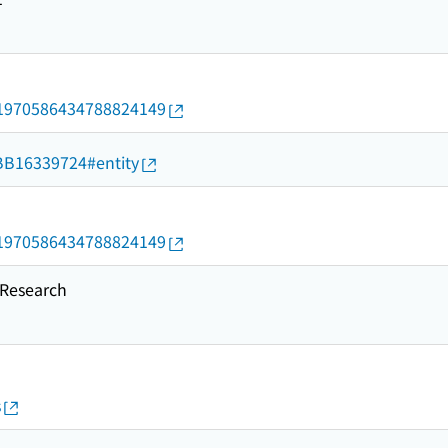
rid/1970586434788824149
d/BB16339724#entity
rid/1970586434788824149
esearch
s