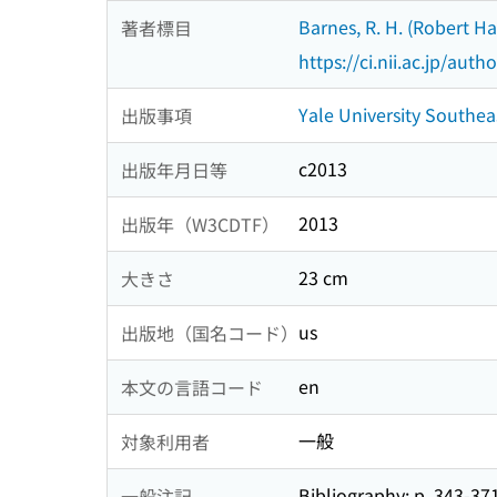
Barnes, R. H. (Robert Ha
著者標目
https://ci.nii.ac.jp/au
Yale University Southea
出版事項
c2013
出版年月日等
2013
出版年（W3CDTF）
23 cm
大きさ
us
出版地（国名コード）
en
本文の言語コード
一般
対象利用者
Bibliography: p. 343-37
一般注記