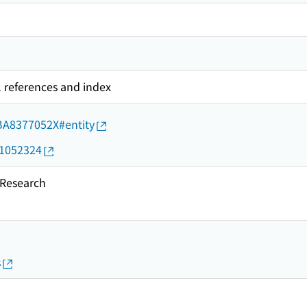
l references and index
d/BA8377052X#entity
01052324
esearch
s