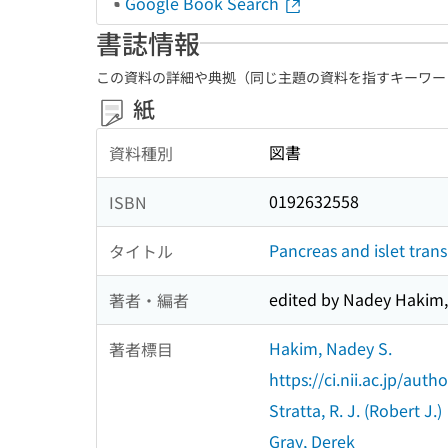
Google Book Search
書誌情報
この資料の詳細や典拠（同じ主題の資料を指すキーワー
紙
図書
資料種別
0192632558
ISBN
Pancreas and islet tran
タイトル
edited by Nadey Hakim, 
著者・編者
Hakim, Nadey S.
著者標目
https://ci.nii.ac.jp/au
Stratta, R. J. (Robert J.)
Gray, Derek