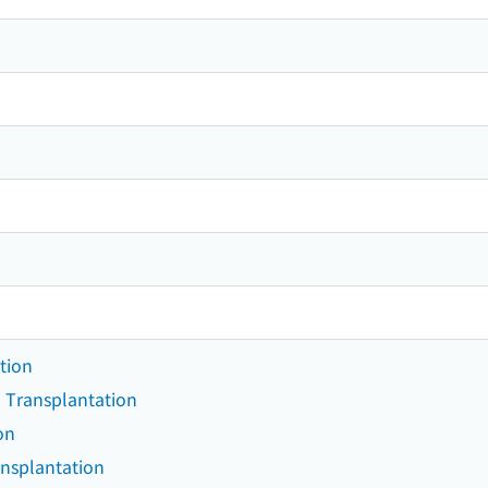
tion
- Transplantation
on
ansplantation