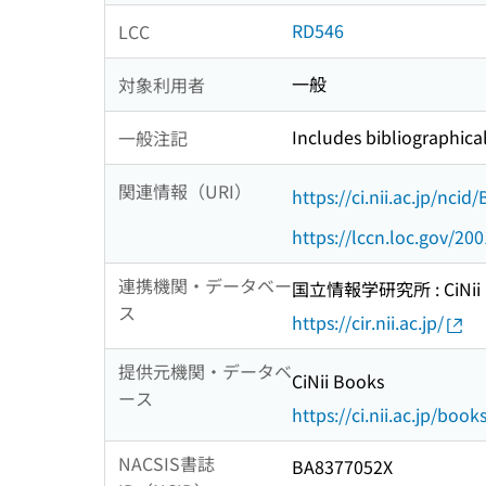
RD546
LCC
一般
対象利用者
Includes bibliographica
一般注記
関連情報（URI）
https://ci.nii.ac.jp/nci
https://lccn.loc.gov/20
連携機関・データベー
国立情報学研究所 : CiNii R
ス
https://cir.nii.ac.jp/
提供元機関・データベ
CiNii Books
ース
https://ci.nii.ac.jp/book
NACSIS書誌
BA8377052X