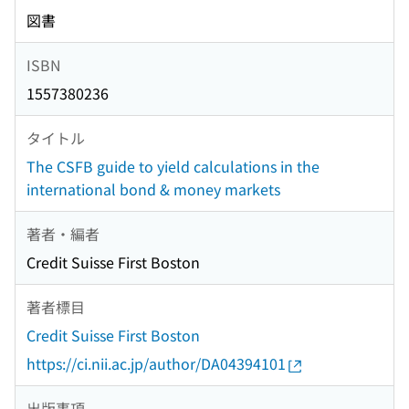
図書
ISBN
1557380236
タイトル
The CSFB guide to yield calculations in the
international bond & money markets
著者・編者
Credit Suisse First Boston
著者標目
Credit Suisse First Boston
https://ci.nii.ac.jp/author/DA04394101
出版事項