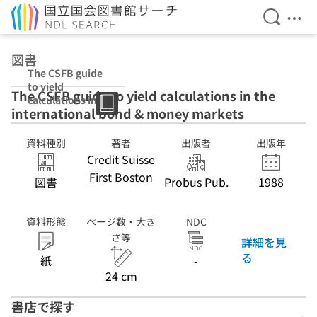
検索を開
メニ
本文へ移動
図書
The CSFB guide
to yield
The CSFB guide to yield calculations in the
calculations in
international bond & money markets
the
international
bond & money
資料種別
著者
出版者
出版年
markets
Credit Suisse
First Boston
図書
Probus Pub.
1988
資料形態
ページ数・大き
NDC
さ等
詳細を見
る
紙
-
24 cm
書店で探す