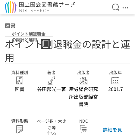
検索を開
メニ
本文へ移動
図書
ポイント制退職金
の設計と運用
ポイント制退職金の設計と運
用
資料種別
著者
出版者
出版年
図書
谷田部光一著
産労総合研究
2001.7
所出版部経営
書院
資料形態
ページ数・大き
NDC
さ等
詳細を見