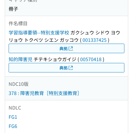
冊子
件名標目
学習指導要領--特別支援学校
ガクシュウ シドウ ヨウ
リョウ トクベツ シエン ガッコウ
(
001337425
)
典拠
知的障害児
チテキショウガイジ
(
00570418
)
典拠
NDC10版
378 : 障害児教育［特別支援教育］
NDLC
FG1
FG6