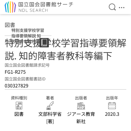
検索を開
メニ
本文へ移動
図書
特別支援学校学習
指導要領解説 知
特別支援学校学習指導要領解
的障害者教科等編
下
説. 知的障害者教科等編下
国立国会図書館請求記号
FG1-R275
国立国会図書館書誌ID
030327829
資料種別
著者
出版者
出版年
図書
文部科学省
ジアース教育
2020.3
[著]
新社