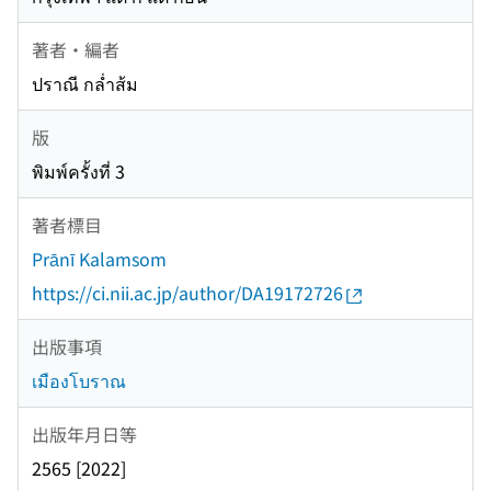
著者・編者
ปราณี กล่ำส้ม
版
พิมพ์ครั้งที่ 3
著者標目
Prānī Kalamsom
https://ci.nii.ac.jp/author/DA19172726
出版事項
เมืองโบราณ
出版年月日等
2565 [2022]