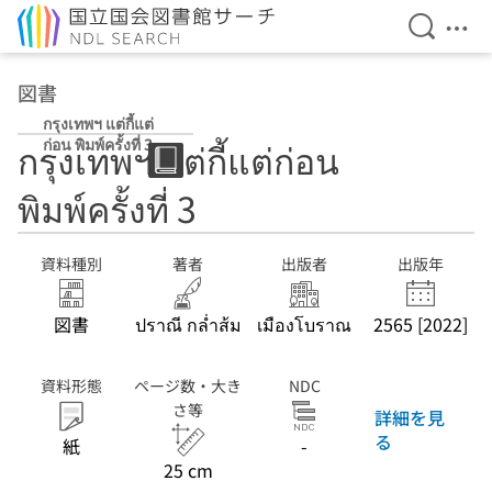
検索を開
メニ
本文へ移動
図書
กรุงเทพฯ แต่กี้แต่
ก่อน พิมพ์ครั้งที่ 3
กรุงเทพฯ แต่กี้แต่ก่อน
พิมพ์ครั้งที่ 3
資料種別
著者
出版者
出版年
図書
ปราณี กล่ำส้ม
เมืองโบราณ
2565 [2022]
資料形態
ページ数・大き
NDC
さ等
詳細を見
る
紙
-
25 cm