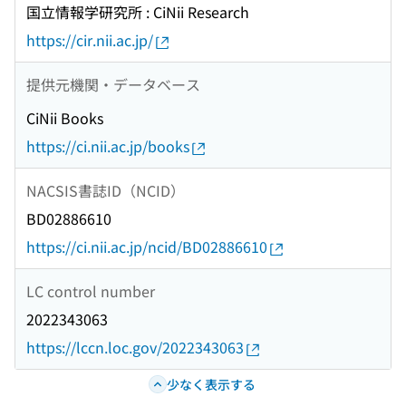
国立情報学研究所 : CiNii Research
https://cir.nii.ac.jp/
提供元機関・データベース
CiNii Books
https://ci.nii.ac.jp/books
NACSIS書誌ID（NCID）
BD02886610
https://ci.nii.ac.jp/ncid/BD02886610
LC control number
2022343063
https://lccn.loc.gov/2022343063
少なく表示する