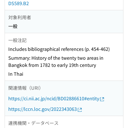
DS589.B2
対象利用者
一般
一般注記
Includes bibliographical references (p. 454-462)
Summary: History of the twenty two areas in
Bangkok from 1782 to early 19th century
In Thai
関連情報（URI）
https://ci.nii.ac.jp/ncid/BD02886610#entity
https://lccn.loc.gov/2022343063
連携機関・データベース