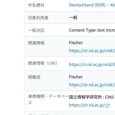
Deutschland (DDR) -- Kin
件名標目
一般
対象利用者
Content Type: text (ncr
一般注記
Fischer
関連情報
https://cir.nii.ac.jp/c
関連情報（URI）
https://ci.nii.ac.jp/nci
Fischer
掲載誌
https://cir.nii.ac.jp/c
連携機関・データベー
国立情報学研究所 : CiNii R
ス
https://cir.nii.ac.jp/