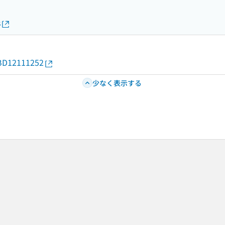
s
d/BD12111252
少なく表示する