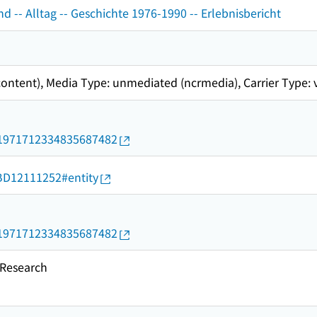
d -- Alltag -- Geschichte 1976-1990 -- Erlebnisbericht
content), Media Type: unmediated (ncrmedia), Carrier Type: 
rid/1971712334835687482
d/BD12111252#entity
rid/1971712334835687482
esearch