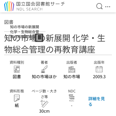
検索を開
メニ
本文へ移動
図書
知の市場の新展開
化学・生物総合管
知の市場の新展開 化学・生
理の再教育講座
物総合管理の再教育講座
資料種別
著者
出版者
出版年
図書
知の市場ほか
知の市場
2009.3
資料形態
ページ数・大き
NDC
さ等
詳細を見
る
紙
-
30cm