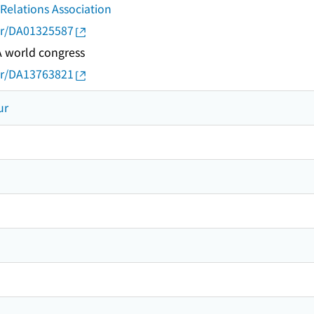
 Relations Association
thor/DA01325587
A world congress
thor/DA13763821
ur