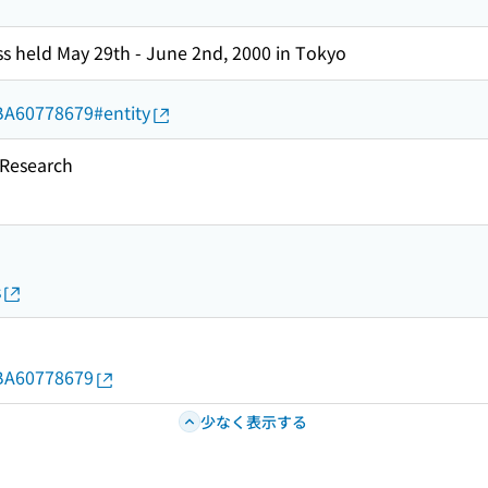
s held May 29th - June 2nd, 2000 in Tokyo
d/BA60778679#entity
esearch
s
d/BA60778679
少なく表示する