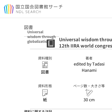
本文へ移動
図書
Universal
wisdom through
Universal wisdom throug
globalization :
12th IIRA world congre
selected papers
from 12th IIRA
world congress,
資料種別
著者
Tokyo
edited by Tadasi
Hanami
図書
資料形態
ページ数・大きさ等
紙
30 cm
資料に関する注記