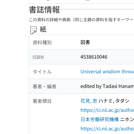
書誌情報
この資料の詳細や典拠（同じ主題の資料を指すキーワー
紙
図書
資料種別
4538610046
ISBN
Universal wisdom throug
タイトル
edited by Tadasi Hanam
著者・編者
花見, 忠
ハナミ, タダシ
著者標目
https://ci.nii.ac.jp/au
日本労働研究機構
ニホン
https://ci.nii.ac.jp/au