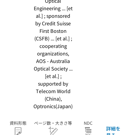
Optical
Engineering ... [et
al.] ; sponsored
by Credit Suisse
First Boston
(CSFB) ... [et al.] ;
cooperating
organizations,
AOS - Australia
Optical Society ...
[et al.] ;
supported by
Telecom World
(China),
Optronics(Japan)
資料形態
ページ数・大きさ等
NDC
詳細を
見る