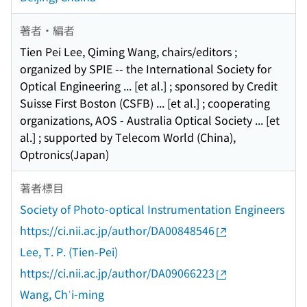
著者・編者
Tien Pei Lee, Qiming Wang, chairs/editors ;
organized by SPIE -- the International Society for
Optical Engineering ... [et al.] ; sponsored by Credit
Suisse First Boston (CSFB) ... [et al.] ; cooperating
organizations, AOS - Australia Optical Society ... [et
al.] ; supported by Telecom World (China),
Optronics(Japan)
著者標目
Society of Photo-optical Instrumentation Engineers
https://ci.nii.ac.jp/author/DA00848546
Lee, T. P. (Tien-Pei)
https://ci.nii.ac.jp/author/DA09066223
Wang, Chʿi-ming