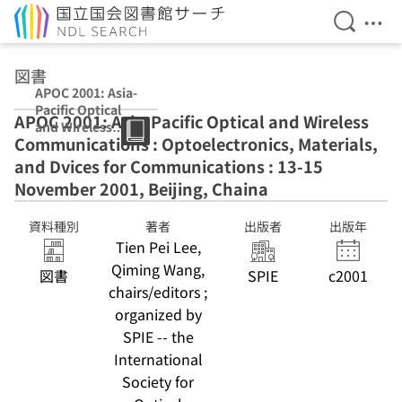
検索を開
メニ
本文へ移動
図書
APOC 2001: Asia-
Pacific Optical
APOC 2001: Asia-Pacific Optical and Wireless
and Wireless
Communications : Optoelectronics, Materials,
Communication
s :
and Dvices for Communications : 13-15
Optoelectronics
November 2001, Beijing, Chaina
, Materials, and
Dvices for
資料種別
著者
出版者
出版年
Communication
Tien Pei Lee,
s : 13-15
November 2001,
Qiming Wang,
図書
SPIE
c2001
Beijing, Chaina
chairs/editors ;
organized by
SPIE -- the
International
Society for