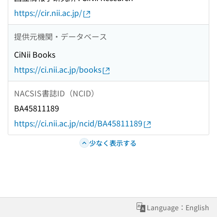
https://cir.nii.ac.jp/
提供元機関・データベース
CiNii Books
https://ci.nii.ac.jp/books
NACSIS書誌ID（NCID）
BA45811189
https://ci.nii.ac.jp/ncid/BA45811189
少なく表示する
Language：English