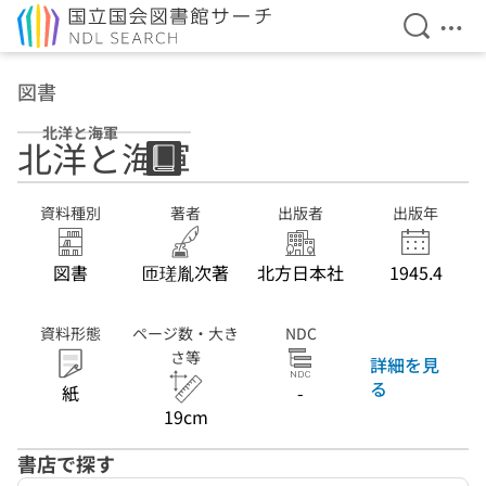
検索を開
メニ
本文へ移動
図書
北洋と海軍
北洋と海軍
資料種別
著者
出版者
出版年
図書
匝瑳胤次著
北方日本社
1945.4
資料形態
ページ数・大き
NDC
さ等
詳細を見
る
紙
-
19cm
書店で探す