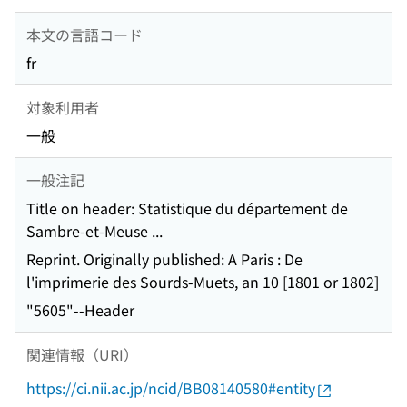
本文の言語コード
fr
対象利用者
一般
一般注記
Title on header: Statistique du département de
Sambre-et-Meuse ...
Reprint. Originally published: A Paris : De
l'imprimerie des Sourds-Muets, an 10 [1801 or 1802]
"5605"--Header
関連情報（URI）
https://ci.nii.ac.jp/ncid/BB08140580#entity