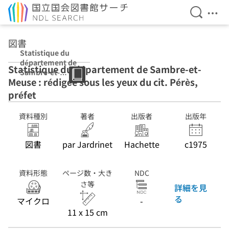
検索を開
メニ
本文へ移動
図書
Statistique du
département de
Statistique du département de Sambre-et-
Sambre-et-
Meuse : rédigée sous les yeux du cit. Pérès,
Meuse : rédigée
sous les yeux du
préfet
cit. Pérès, préfet
資料種別
著者
出版者
出版年
図書
par Jardrinet
Hachette
c1975
資料形態
ページ数・大き
NDC
さ等
詳細を見
る
マイクロ
-
11 x 15 cm