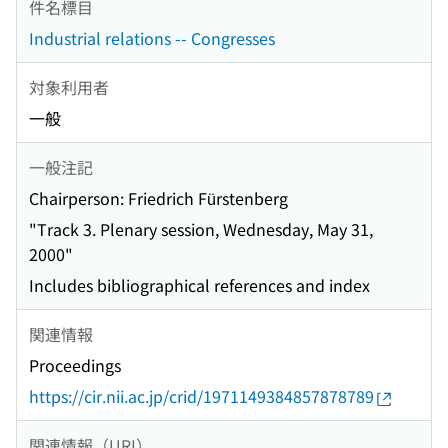
件名標目
Industrial relations -- Congresses
対象利用者
一般
一般注記
Chairperson: Friedrich Fürstenberg
"Track 3. Plenary session, Wednesday, May 31,
2000"
Includes bibliographical references and index
関連情報
Proceedings
https://cir.nii.ac.jp/crid/1971149384857878789
関連情報（URI）