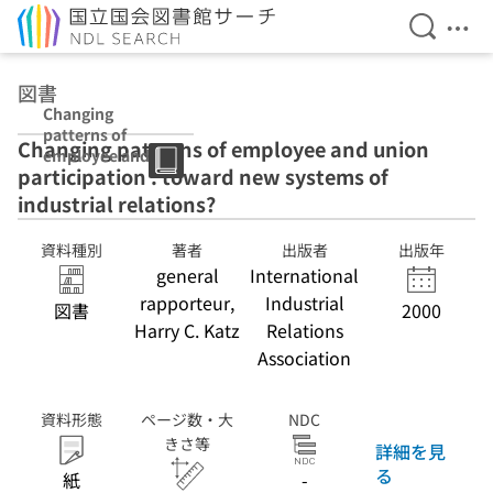
検索を開
メニ
本文へ移動
図書
Changing
patterns of
Changing patterns of employee and union
employee and
participation : toward new systems of
union
participation :
industrial relations?
toward new
systems of
資料種別
著者
出版者
出版年
industrial
general
International
relations?
rapporteur,
Industrial
図書
2000
Harry C. Katz
Relations
Association
資料形態
ページ数・大
NDC
きさ等
詳細を見
る
紙
-