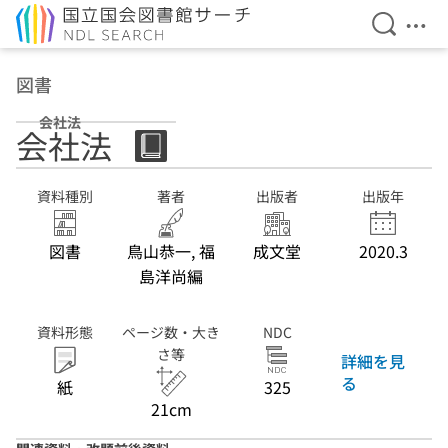
検索を開
メニ
本文へ移動
図書
会社法
会社法
資料種別
著者
出版者
出版年
図書
鳥山恭一, 福
成文堂
2020.3
島洋尚編
資料形態
ページ数・大き
NDC
さ等
詳細を見
る
紙
325
21cm