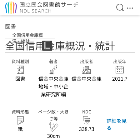
検索を開
メニ
本文へ移動
図書
全国信用金庫概
況・統計
全国信用金庫概況・統計
資料種別
著者
出版者
出版年
図書
信金中央金庫
信金中央金庫
2021.7
地域・中小企
業研究所編
資料形態
ページ数・大き
NDC
さ等
詳細を見
る
紙
338.73
30cm