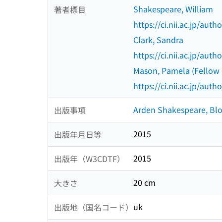
Shakespeare, William
著者標目
https://ci.nii.ac.jp/au
Clark, Sandra
https://ci.nii.ac.jp/au
Mason, Pamela (Fellow o
https://ci.nii.ac.jp/au
Arden Shakespeare, Bl
出版事項
2015
出版年月日等
2015
出版年（W3CDTF）
20 cm
大きさ
uk
出版地（国名コード）