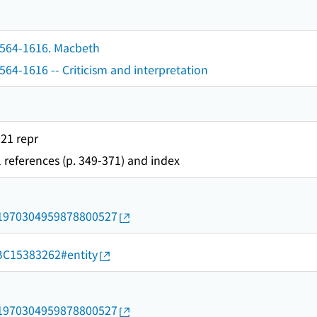
1564-1616. Macbeth
564-1616 -- Criticism and interpretation
21 repr
l references (p. 349-371) and index
rid/1970304959878800527
d/BC15383262#entity
rid/1970304959878800527