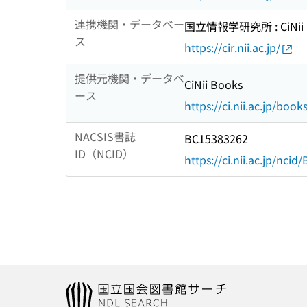
連携機関・データベー
国立情報学研究所 : CiNii R
ス
https://cir.nii.ac.jp/
提供元機関・データベ
CiNii Books
ース
https://ci.nii.ac.jp/book
NACSIS書誌
BC15383262
ID（NCID）
https://ci.nii.ac.jp/nci