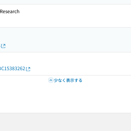
esearch
s
d/BC15383262
少なく表示する