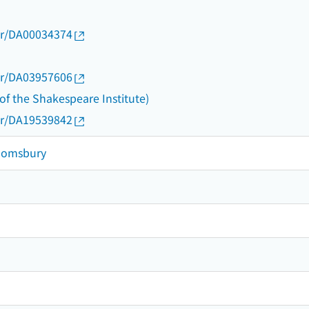
thor/DA00034374
thor/DA03957606
f the Shakespeare Institute)
thor/DA19539842
oomsbury