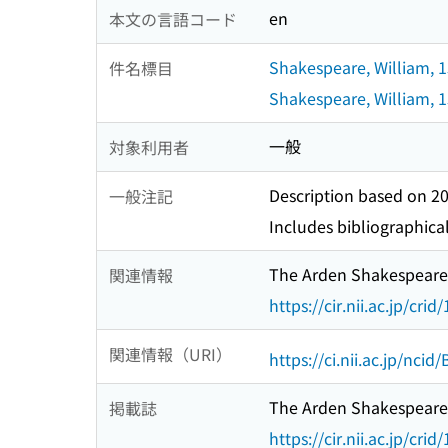
en
本文の言語コード
Shakespeare, William, 
件名標目
Shakespeare, William, 1
一般
対象利用者
Description based on 20
一般注記
Includes bibliographica
The Arden Shakespeare
関連情報
https://cir.nii.ac.jp/c
関連情報（URI）
https://ci.nii.ac.jp/nci
The Arden Shakespeare
掲載誌
https://cir.nii.ac.jp/c