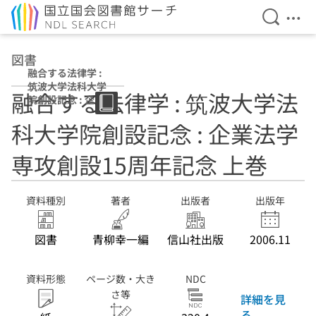
検索を開
メニ
本文へ移動
図書
融合する法律学 :
筑波大学法科大学
融合する法律学 : 筑波大学法
院創設記念 : 企業
法学専攻創設15周
科大学院創設記念 : 企業法学
年記念 上巻 下巻
専攻創設15周年記念 上巻
資料種別
著者
出版者
出版年
図書
青柳幸一編
信山社出版
2006.11
資料形態
ページ数・大き
NDC
さ等
詳細を見
る